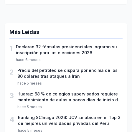
liderazgo femenino
Más Leídas
1
Declaran 32 fórmulas presidenciales lograron su
inscripción para las elecciones 2026
hace 6 meses
2
Precio del petróleo se dispara por encima de los
80 dólares tras ataques a Irán
hace 5 meses
3
Huaraz: 68 % de colegios supervisados requiere
mantenimiento de aulas a pocos días de inicio del
año escolar 2026
hace 5 meses
4
Ranking SCImago 2026: UCV se ubica en el Top 3
de mejores universidades privadas del Perú
hace 5 meses