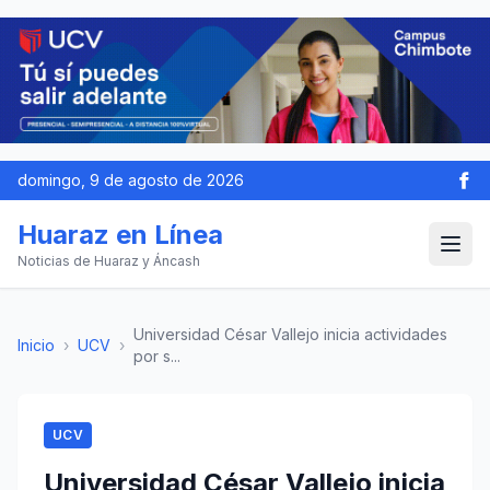
domingo, 9 de agosto de 2026
Huaraz en Línea
Noticias de Huaraz y Áncash
Universidad César Vallejo inicia actividades
Inicio
›
UCV
›
por s...
UCV
Universidad César Vallejo inicia