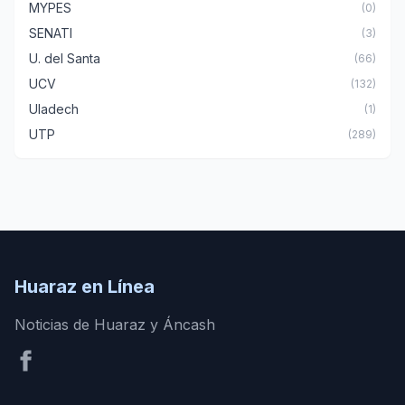
MYPES
(0)
SENATI
(3)
U. del Santa
(66)
UCV
(132)
Uladech
(1)
UTP
(289)
Huaraz en Línea
Noticias de Huaraz y Áncash