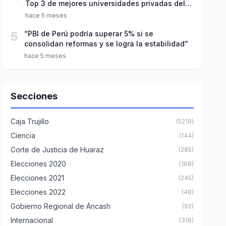
Top 3 de mejores universidades privadas del
Perú
hace 5 meses
5
“PBI de Perú podría superar 5% si se
consolidan reformas y se logra la estabilidad”
hace 5 meses
Secciones
Caja Trujillo
(5218)
Ciencia
(144)
Corte de Justicia de Huaraz
(285)
Elecciones 2020
(168)
Elecciones 2021
(245)
Elecciones 2022
(48)
Gobierno Regional de Áncash
(92)
Internacional
(318)