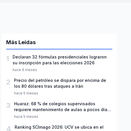
Más Leídas
1
Declaran 32 fórmulas presidenciales lograron
su inscripción para las elecciones 2026
hace 6 meses
2
Precio del petróleo se dispara por encima de
los 80 dólares tras ataques a Irán
hace 5 meses
3
Huaraz: 68 % de colegios supervisados
requiere mantenimiento de aulas a pocos días
de inicio del año escolar 2026
hace 5 meses
4
Ranking SCImago 2026: UCV se ubica en el