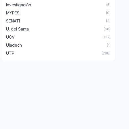
Investigación
(5)
MYPES
(0)
SENATI
(3)
U. del Santa
(66)
UCV
(132)
Uladech
(1)
UTP
(288)