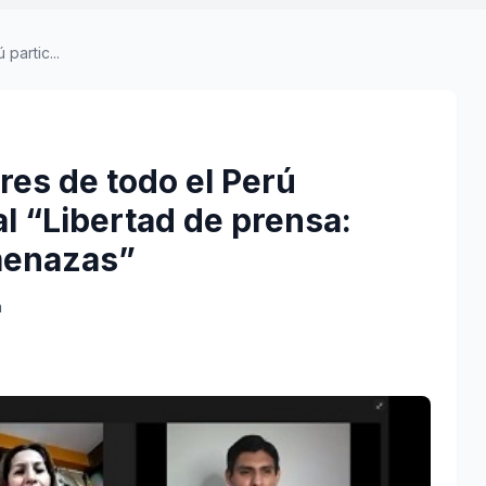
partic...
res de todo el Perú
al “Libertad de prensa:
menazas”
a