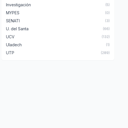
Investigación
(5)
MYPES
(0)
SENATI
(3)
U. del Santa
(66)
UCV
(132)
Uladech
(1)
UTP
(289)