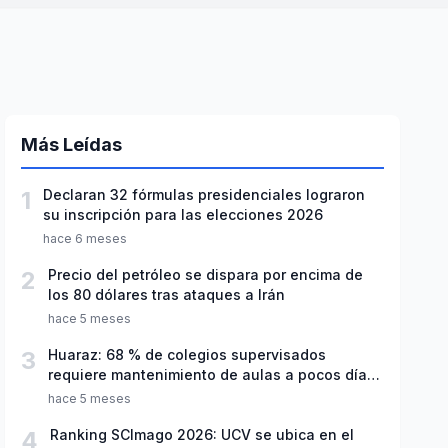
Más Leídas
1
Declaran 32 fórmulas presidenciales lograron
su inscripción para las elecciones 2026
hace 6 meses
2
Precio del petróleo se dispara por encima de
los 80 dólares tras ataques a Irán
hace 5 meses
3
Huaraz: 68 % de colegios supervisados
requiere mantenimiento de aulas a pocos días
de inicio del año escolar 2026
hace 5 meses
4
Ranking SCImago 2026: UCV se ubica en el