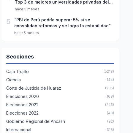
Top 3 de mejores universidades privadas del
Perú
hace 5 meses
5
“PBI de Perú podría superar 5% si se
consolidan reformas y se logra la estabilidad”
hace 5 meses
Secciones
Caja Trujillo
(5218)
Ciencia
(144)
Corte de Justicia de Huaraz
(285)
Elecciones 2020
(168)
Elecciones 2021
(245)
Elecciones 2022
(48)
Gobierno Regional de Áncash
(92)
Internacional
(318)