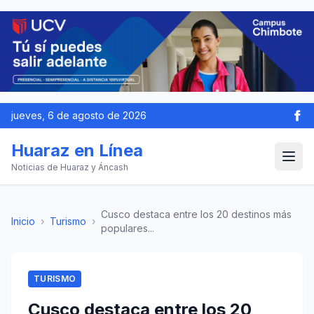
jueves, 6 de agosto de 2026
Huaraz en Línea
Noticias de Huaraz y Áncash
Cusco destaca entre los 20 destinos más
Inicio
›
Turismo
›
populares...
TURISMO
Cusco destaca entre los 20