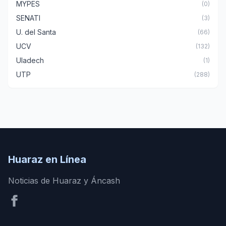
MYPES
(0)
SENATI
(3)
U. del Santa
(66)
UCV
(132)
Uladech
(1)
UTP
(288)
Huaraz en Línea
Noticias de Huaraz y Áncash