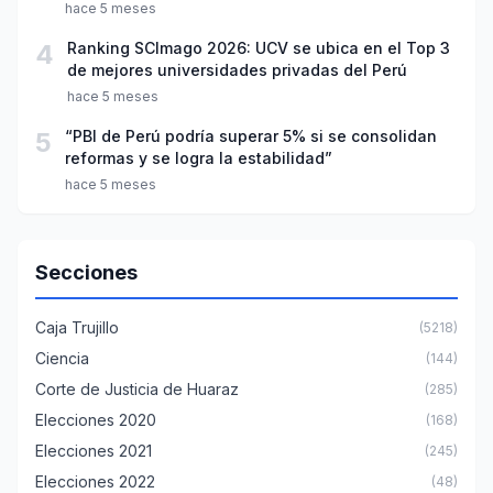
año escolar 2026
hace 5 meses
4
Ranking SCImago 2026: UCV se ubica en el Top 3
de mejores universidades privadas del Perú
hace 5 meses
5
“PBI de Perú podría superar 5% si se consolidan
reformas y se logra la estabilidad”
hace 5 meses
Secciones
Caja Trujillo
(5218)
Ciencia
(144)
Corte de Justicia de Huaraz
(285)
Elecciones 2020
(168)
Elecciones 2021
(245)
Elecciones 2022
(48)