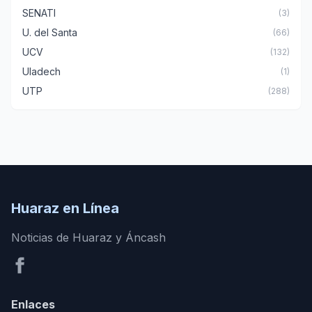
SENATI
(3)
U. del Santa
(66)
UCV
(132)
Uladech
(1)
UTP
(288)
Huaraz en Línea
Noticias de Huaraz y Áncash
Enlaces