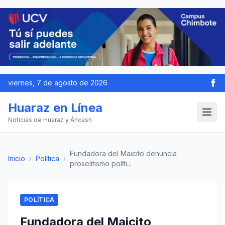
viernes, 7 de agosto de 2026
Huaraz en Línea
Noticias de Huaraz y Áncash
Fundadora del Maicito denuncia
Inicio
›
Política
›
proselitismo políti...
POLÍTICA
Fundadora del Maicito