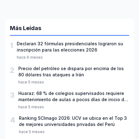
Más Leídas
1
Declaran 32 fórmulas presidenciales lograron su
inscripción para las elecciones 2026
hace 6 meses
2
Precio del petróleo se dispara por encima de los
80 dólares tras ataques a Irán
hace 5 meses
3
Huaraz: 68 % de colegios supervisados requiere
mantenimiento de aulas a pocos días de inicio del
año escolar 2026
hace 5 meses
4
Ranking SCImago 2026: UCV se ubica en el Top 3
de mejores universidades privadas del Perú
hace 5 meses