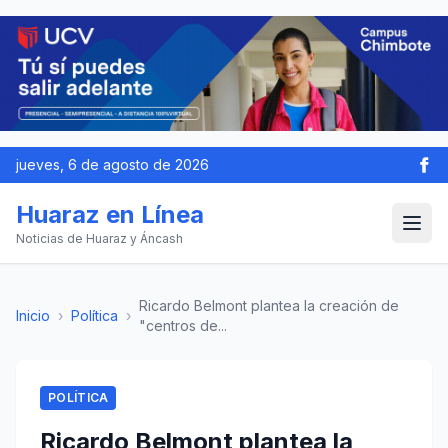
jueves, 6 de agosto de 2026
Huaraz en Línea
Noticias de Huaraz y Áncash
Ricardo Belmont plantea la creación de
Inicio
›
Política
›
"centros de...
POLÍTICA
Ricardo Belmont plantea la