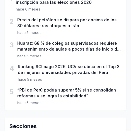
inscripción para las elecciones 2026
hace 6 meses
2
Precio del petróleo se dispara por encima de los
80 dólares tras ataques a Irán
hace 5 meses
3
Huaraz: 68 % de colegios supervisados requiere
mantenimiento de aulas a pocos días de inicio del
año escolar 2026
hace 5 meses
4
Ranking SCImago 2026: UCV se ubica en el Top 3
de mejores universidades privadas del Perú
hace 5 meses
5
“PBI de Perú podría superar 5% si se consolidan
reformas y se logra la estabilidad”
hace 5 meses
Secciones