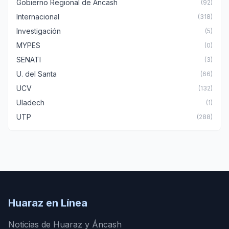
Gobierno Regional de Áncash
(92)
Internacional
(318)
Investigación
(5)
MYPES
(0)
SENATI
(3)
U. del Santa
(66)
UCV
(132)
Uladech
(1)
UTP
(288)
Huaraz en Línea
Noticias de Huaraz y Áncash