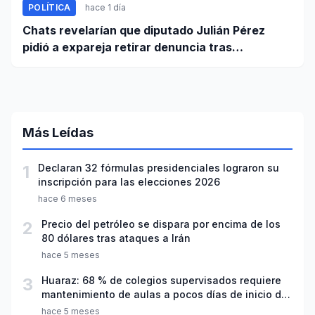
POLÍTICA
hace 1 día
Chats revelarían que diputado Julián Pérez
pidió a expareja retirar denuncia tras
intervención policial por maltrato
Más Leídas
1
Declaran 32 fórmulas presidenciales lograron su
inscripción para las elecciones 2026
hace 6 meses
2
Precio del petróleo se dispara por encima de los
80 dólares tras ataques a Irán
hace 5 meses
3
Huaraz: 68 % de colegios supervisados requiere
mantenimiento de aulas a pocos días de inicio del
año escolar 2026
hace 5 meses