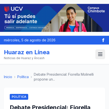
miércoles, 5 de agosto de 2026
Huaraz en Línea
Noticias de Huaraz y Áncash
Debate Presidencial: Fiorella Molinelli
Inicio
›
Política
›
propone un...
POLÍTICA
Debate Presidencial: Fiorella