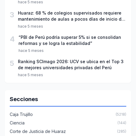
hace 5 meses
3
Huaraz: 68 % de colegios supervisados requiere
mantenimiento de aulas a pocos días de inicio del
año escolar 2026
hace 5 meses
4
“PBI de Perú podría superar 5% si se consolidan
reformas y se logra la estabilidad”
hace 5 meses
5
Ranking SCImago 2026: UCV se ubica en el Top 3
de mejores universidades privadas del Perú
hace 5 meses
Secciones
Caja Trujillo
(5218)
Ciencia
(144)
Corte de Justicia de Huaraz
(285)