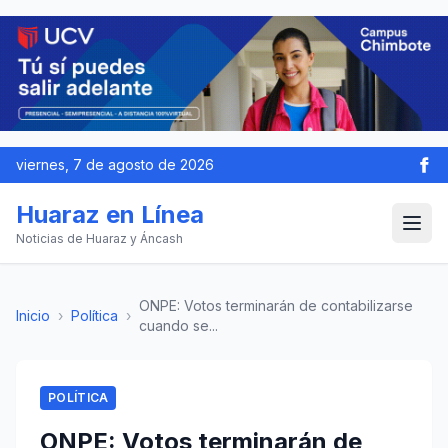
viernes, 7 de agosto de 2026
Huaraz en Línea
Noticias de Huaraz y Áncash
ONPE: Votos terminarán de contabilizarse
Inicio
›
Política
›
cuando se...
POLÍTICA
ONPE: Votos terminarán de