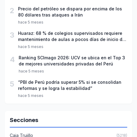
2
Precio del petróleo se dispara por encima de los
80 dólares tras ataques a Irán
hace 5 meses
3
Huaraz: 68 % de colegios supervisados requiere
mantenimiento de aulas a pocos días de inicio del
año escolar 2026
hace 5 meses
4
Ranking SCImago 2026: UCV se ubica en el Top 3
de mejores universidades privadas del Perú
hace 5 meses
5
“PBI de Perú podría superar 5% si se consolidan
reformas y se logra la estabilidad”
hace 5 meses
Secciones
Caja Trujillo
(5218)