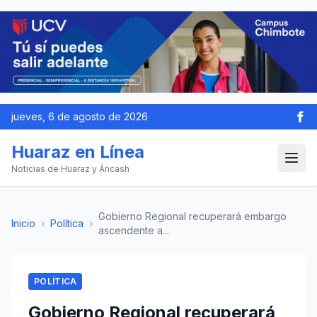
jueves, 6 de agosto de 2026
Huaraz en Línea
Noticias de Huaraz y Áncash
Gobierno Regional recuperará embargo
Inicio
›
Política
›
ascendente a...
POLÍTICA
Gobierno Regional recuperará