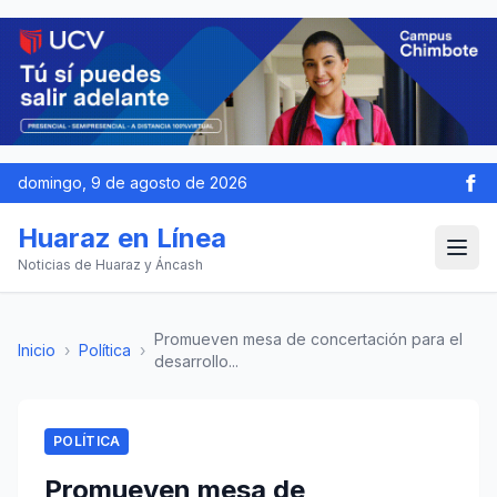
domingo, 9 de agosto de 2026
Huaraz en Línea
Noticias de Huaraz y Áncash
Promueven mesa de concertación para el
Inicio
›
Política
›
desarrollo...
POLÍTICA
Promueven mesa de