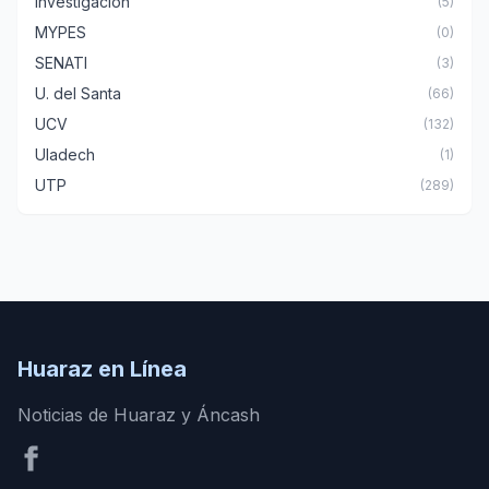
Investigación
(5)
MYPES
(0)
SENATI
(3)
U. del Santa
(66)
UCV
(132)
Uladech
(1)
UTP
(289)
Huaraz en Línea
Noticias de Huaraz y Áncash