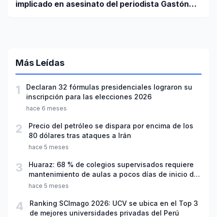
implicado en asesinato del periodista Gastón
Medina en Ica
Más Leídas
1
Declaran 32 fórmulas presidenciales lograron su
inscripción para las elecciones 2026
hace 6 meses
2
Precio del petróleo se dispara por encima de los
80 dólares tras ataques a Irán
hace 5 meses
3
Huaraz: 68 % de colegios supervisados requiere
mantenimiento de aulas a pocos días de inicio del
año escolar 2026
hace 5 meses
4
Ranking SCImago 2026: UCV se ubica en el Top 3
de mejores universidades privadas del Perú