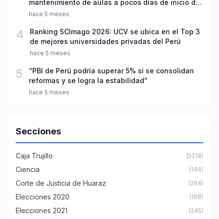
mantenimiento de aulas a pocos días de inicio del
año escolar 2026
hace 5 meses
4
Ranking SCImago 2026: UCV se ubica en el Top 3
de mejores universidades privadas del Perú
hace 5 meses
5
“PBI de Perú podría superar 5% si se consolidan
reformas y se logra la estabilidad”
hace 5 meses
Secciones
Caja Trujillo
(5218)
Ciencia
(144)
Corte de Justicia de Huaraz
(284)
Elecciones 2020
(168)
Elecciones 2021
(245)