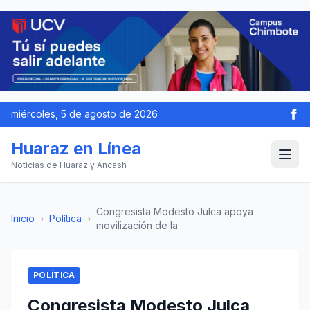
miércoles, 5 de agosto de 2026
Huaraz en Línea
Noticias de Huaraz y Áncash
Congresista Modesto Julca apoya
Inicio
›
Política
›
movilización de la...
POLÍTICA
Congresista Modesto Julca