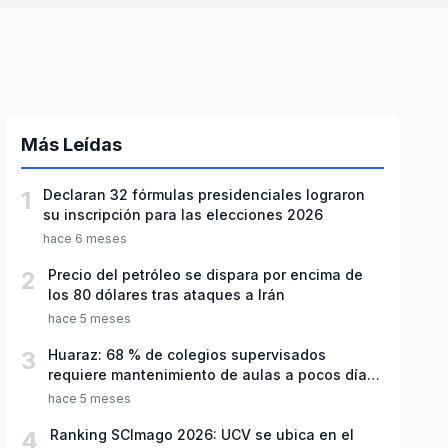
Más Leídas
1
Declaran 32 fórmulas presidenciales lograron
su inscripción para las elecciones 2026
hace 6 meses
2
Precio del petróleo se dispara por encima de
los 80 dólares tras ataques a Irán
hace 5 meses
3
Huaraz: 68 % de colegios supervisados
requiere mantenimiento de aulas a pocos días
de inicio del año escolar 2026
hace 5 meses
4
Ranking SCImago 2026: UCV se ubica en el