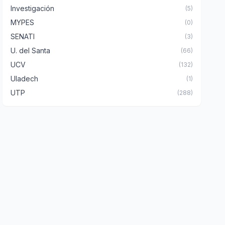
Investigación
(5)
MYPES
(0)
SENATI
(3)
U. del Santa
(66)
UCV
(132)
Uladech
(1)
UTP
(288)