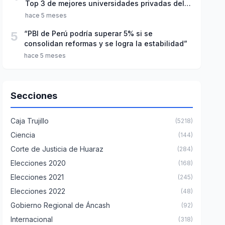
Top 3 de mejores universidades privadas del
Perú
hace 5 meses
5
“PBI de Perú podría superar 5% si se
consolidan reformas y se logra la estabilidad”
hace 5 meses
Secciones
Caja Trujillo
(5218)
Ciencia
(144)
Corte de Justicia de Huaraz
(284)
Elecciones 2020
(168)
Elecciones 2021
(245)
Elecciones 2022
(48)
Gobierno Regional de Áncash
(92)
Internacional
(318)