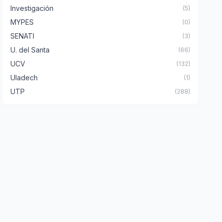
Investigación
(5)
MYPES
(0)
SENATI
(3)
U. del Santa
(66)
UCV
(132)
Uladech
(1)
UTP
(288)