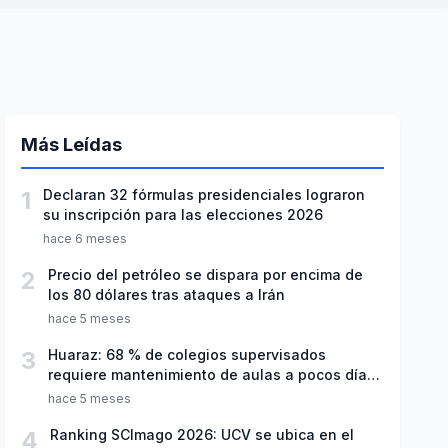
Más Leídas
1
Declaran 32 fórmulas presidenciales lograron
su inscripción para las elecciones 2026
hace 6 meses
2
Precio del petróleo se dispara por encima de
los 80 dólares tras ataques a Irán
hace 5 meses
3
Huaraz: 68 % de colegios supervisados
requiere mantenimiento de aulas a pocos días
de inicio del año escolar 2026
hace 5 meses
4
Ranking SCImago 2026: UCV se ubica en el