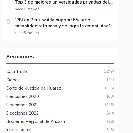
Top 3 de mejores universidades privadas del
Perú
hace 5 meses
5
“PBI de Perú podría superar 5% si se
consolidan reformas y se logra la estabilidad”
hace 5 meses
Secciones
Caja Trujillo
(5218)
Ciencia
(144)
Corte de Justicia de Huaraz
(285)
Elecciones 2020
(168)
Elecciones 2021
(245)
Elecciones 2022
(48)
Gobierno Regional de Áncash
(92)
Internacional
(318)