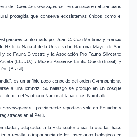
Perú de 
Caecilia crassisquama
, encontrada en el Santuario 
ural protegida que conserva ecosistemas únicos como el 
nvestigadores conformado por Juan C. Cusi Martínez y Francis 
e Historia Natural de la Universidad Nacional Mayor de San 
l y de Fauna Silvestre y la Asociación Pro Fauna Silvestre; 
, Arcata (EE.UU.) y Museu Paraense Emílio Goeldi (Brasil); y 
ém (Brasil).
ndía”, es un anfibio poco conocido del orden Gymnophiona, 
arse a una lombriz. Su hallazgo se produjo en un bosque 
al interior del Santuario Nacional Tabaconas-Namballe.
ia crassisquama
, previamente reportada solo en Ecuador, y 
 registradas en el Perú.
emidades, adaptados a la vida subterránea, lo que las hace 
iento resalta la importancia de los inventarios biológicos en 