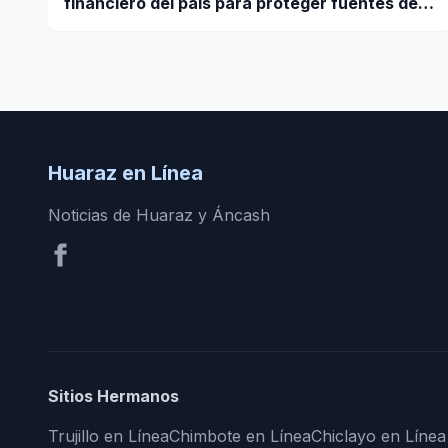
financiero del país para proteger fuentes de
agua
Huaraz en Línea
Noticias de Huaraz y Áncash
Sitios Hermanos
Trujillo en Línea
Chimbote en Línea
Chiclayo en Línea