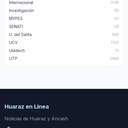
Internacional
(318)
Investigación
(5)
MYPES
(0)
SENATI
(3)
U. del Santa
(66)
UCV
(132)
Uladech
(1)
UTP
(289)
Huaraz en Línea
Noticias de Huaraz y Áncash