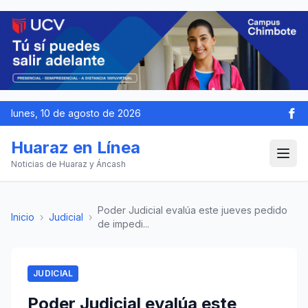
lunes, 10 de agosto de 2026
Huaraz en Línea
Noticias de Huaraz y Áncash
Poder Judicial evalúa este jueves pedido
Inicio
›
Judicial
›
de impedi...
JUDICIAL
Poder Judicial evalúa este