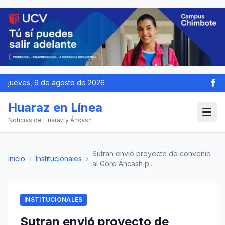
jueves, 6 de agosto de 2026
Huaraz en Línea
Noticias de Huaraz y Áncash
Sutran envió proyecto de convenio
Inicio
›
Institucionales
›
al Gore Áncash p...
INSTITUCIONALES
Sutran envió proyecto de