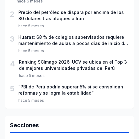
hace 6 meses
2
Precio del petróleo se dispara por encima de los
80 dólares tras ataques a Irán
hace 5 meses
3
Huaraz: 68 % de colegios supervisados requiere
mantenimiento de aulas a pocos días de inicio del
año escolar 2026
hace 5 meses
4
Ranking SCImago 2026: UCV se ubica en el Top 3
de mejores universidades privadas del Perú
hace 5 meses
5
“PBI de Perú podría superar 5% si se consolidan
reformas y se logra la estabilidad”
hace 5 meses
Secciones