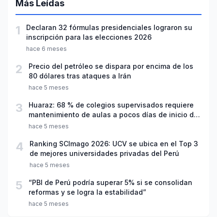
Más Leídas
1
Declaran 32 fórmulas presidenciales lograron su
inscripción para las elecciones 2026
hace 6 meses
2
Precio del petróleo se dispara por encima de los
80 dólares tras ataques a Irán
hace 5 meses
3
Huaraz: 68 % de colegios supervisados requiere
mantenimiento de aulas a pocos días de inicio del
año escolar 2026
hace 5 meses
4
Ranking SCImago 2026: UCV se ubica en el Top 3
de mejores universidades privadas del Perú
hace 5 meses
5
“PBI de Perú podría superar 5% si se consolidan
reformas y se logra la estabilidad”
hace 5 meses