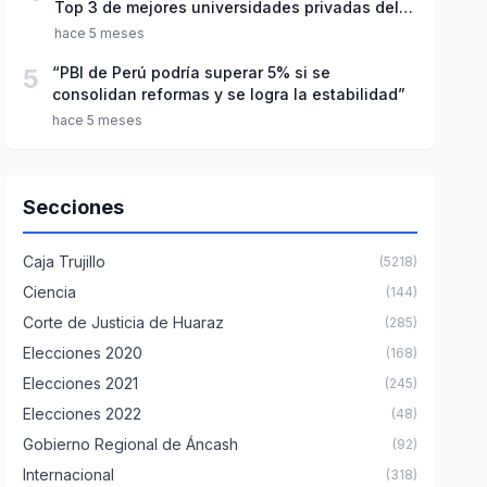
Top 3 de mejores universidades privadas del
Perú
hace 5 meses
5
“PBI de Perú podría superar 5% si se
consolidan reformas y se logra la estabilidad”
hace 5 meses
Secciones
Caja Trujillo
(5218)
Ciencia
(144)
Corte de Justicia de Huaraz
(285)
Elecciones 2020
(168)
Elecciones 2021
(245)
Elecciones 2022
(48)
Gobierno Regional de Áncash
(92)
Internacional
(318)