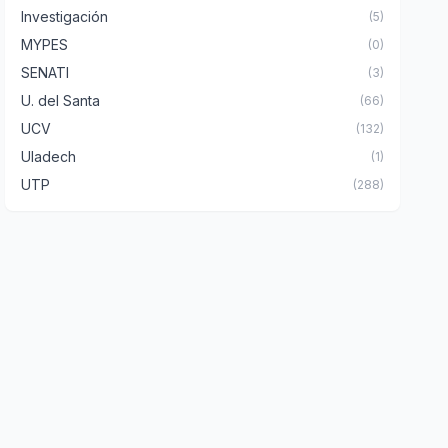
Investigación
(5)
MYPES
(0)
SENATI
(3)
U. del Santa
(66)
UCV
(132)
Uladech
(1)
UTP
(288)