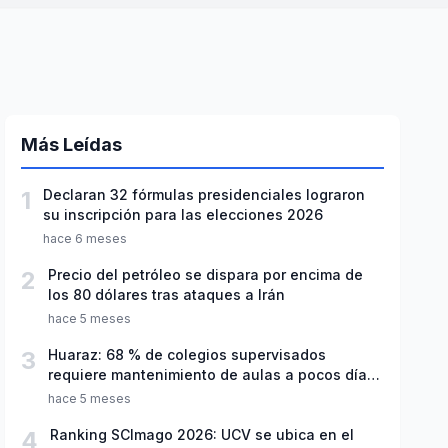
Más Leídas
1
Declaran 32 fórmulas presidenciales lograron
su inscripción para las elecciones 2026
hace 6 meses
2
Precio del petróleo se dispara por encima de
los 80 dólares tras ataques a Irán
hace 5 meses
3
Huaraz: 68 % de colegios supervisados
requiere mantenimiento de aulas a pocos días
de inicio del año escolar 2026
hace 5 meses
4
Ranking SCImago 2026: UCV se ubica en el