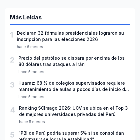
Más Leídas
1
Declaran 32 fórmulas presidenciales lograron su
inscripción para las elecciones 2026
hace 6 meses
2
Precio del petróleo se dispara por encima de los
80 dólares tras ataques a Irán
hace 5 meses
3
Huaraz: 68 % de colegios supervisados requiere
mantenimiento de aulas a pocos días de inicio del
año escolar 2026
hace 5 meses
4
Ranking SCImago 2026: UCV se ubica en el Top 3
de mejores universidades privadas del Perú
hace 5 meses
5
“PBI de Perú podría superar 5% si se consolidan
reformas y se logra la estabilidad”