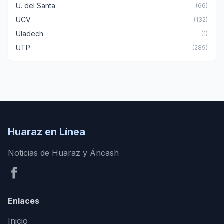
U. del Santa
(66)
UCV
(132)
Uladech
(1)
UTP
(289)
Huaraz en Línea
Noticias de Huaraz y Áncash
Enlaces
Inicio