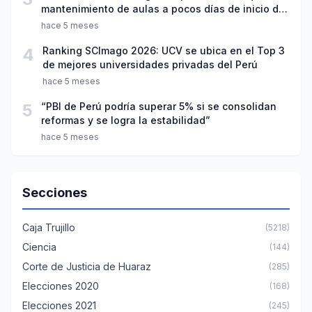
mantenimiento de aulas a pocos días de inicio del
año escolar 2026
hace 5 meses
4
Ranking SCImago 2026: UCV se ubica en el Top 3
de mejores universidades privadas del Perú
hace 5 meses
5
“PBI de Perú podría superar 5% si se consolidan
reformas y se logra la estabilidad”
hace 5 meses
Secciones
Caja Trujillo
(5218)
Ciencia
(144)
Corte de Justicia de Huaraz
(285)
Elecciones 2020
(168)
Elecciones 2021
(245)