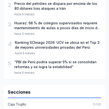
2
Precio del petróleo se dispara por encima de los
80 dólares tras ataques a Irán
hace 5 meses
3
Huaraz: 68 % de colegios supervisados requiere
mantenimiento de aulas a pocos días de inicio del
año escolar 2026
hace 5 meses
4
Ranking SCImago 2026: UCV se ubica en el Top 3
de mejores universidades privadas del Perú
hace 5 meses
5
“PBI de Perú podría superar 5% si se consolidan
reformas y se logra la estabilidad”
hace 5 meses
Secciones
Caja Trujillo
(5218)