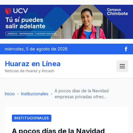
miércoles, 5 de agosto de 2026
Huaraz en Línea
Noticias de Huaraz y Áncash
A pocos días de la Navidad
Inicio
›
Institucionales
›
empresas privadas ofrec...
INSTITUCIONALES
A pocos días de la Navidad