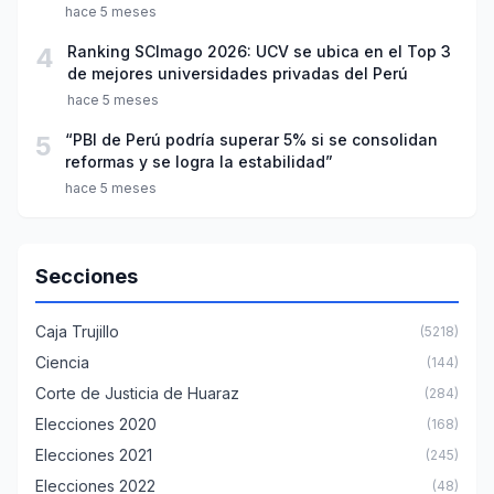
año escolar 2026
hace 5 meses
4
Ranking SCImago 2026: UCV se ubica en el Top 3
de mejores universidades privadas del Perú
hace 5 meses
5
“PBI de Perú podría superar 5% si se consolidan
reformas y se logra la estabilidad”
hace 5 meses
Secciones
Caja Trujillo
(5218)
Ciencia
(144)
Corte de Justicia de Huaraz
(284)
Elecciones 2020
(168)
Elecciones 2021
(245)
Elecciones 2022
(48)