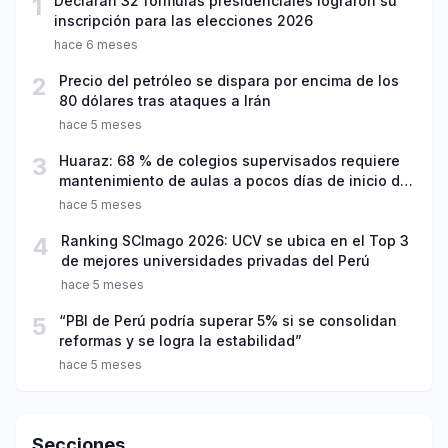
1
Declaran 32 fórmulas presidenciales lograron su
inscripción para las elecciones 2026
hace 6 meses
2
Precio del petróleo se dispara por encima de los
80 dólares tras ataques a Irán
hace 5 meses
3
Huaraz: 68 % de colegios supervisados requiere
mantenimiento de aulas a pocos días de inicio del
año escolar 2026
hace 5 meses
4
Ranking SCImago 2026: UCV se ubica en el Top 3
de mejores universidades privadas del Perú
hace 5 meses
5
“PBI de Perú podría superar 5% si se consolidan
reformas y se logra la estabilidad”
hace 5 meses
Secciones