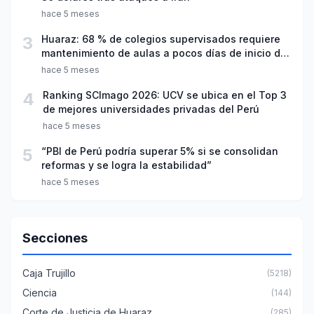
hace 5 meses
3
Huaraz: 68 % de colegios supervisados requiere
mantenimiento de aulas a pocos días de inicio del
año escolar 2026
hace 5 meses
4
Ranking SCImago 2026: UCV se ubica en el Top 3
de mejores universidades privadas del Perú
hace 5 meses
5
“PBI de Perú podría superar 5% si se consolidan
reformas y se logra la estabilidad”
hace 5 meses
Secciones
Caja Trujillo
(5218)
Ciencia
(144)
Corte de Justicia de Huaraz
(285)