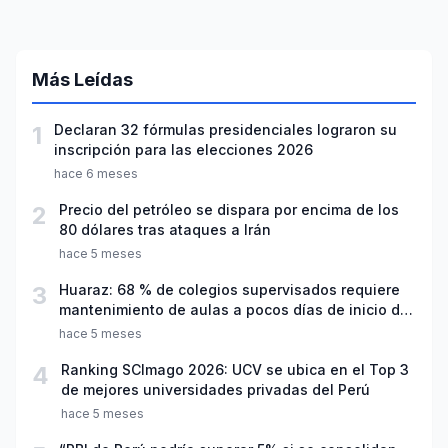
Más Leídas
1
Declaran 32 fórmulas presidenciales lograron su
inscripción para las elecciones 2026
hace 6 meses
2
Precio del petróleo se dispara por encima de los
80 dólares tras ataques a Irán
hace 5 meses
3
Huaraz: 68 % de colegios supervisados requiere
mantenimiento de aulas a pocos días de inicio del
año escolar 2026
hace 5 meses
4
Ranking SCImago 2026: UCV se ubica en el Top 3
de mejores universidades privadas del Perú
hace 5 meses