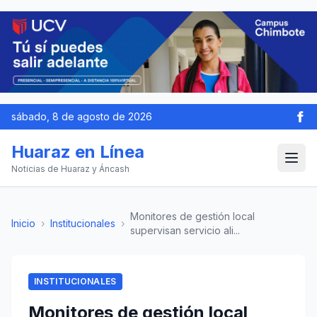
sábado, 8 de agosto de 2026
Huaraz en Línea
Noticias de Huaraz y Áncash
Monitores de gestión local
Inicio
›
Institucionales
›
supervisan servicio ali...
INSTITUCIONALES
Monitores de gestión local