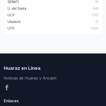
SENATI
(3)
U. del Santa
(66)
UCV
(132)
Uladech
(1)
UTP
(289)
Huaraz en Línea
Noticias de Huaraz y Áncash
Enlaces