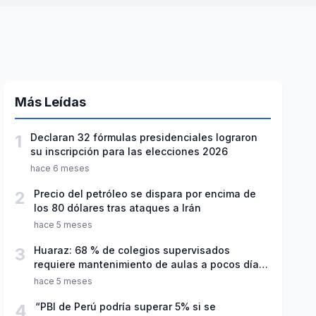
Más Leídas
1
Declaran 32 fórmulas presidenciales lograron
su inscripción para las elecciones 2026
hace 6 meses
2
Precio del petróleo se dispara por encima de
los 80 dólares tras ataques a Irán
hace 5 meses
3
Huaraz: 68 % de colegios supervisados
requiere mantenimiento de aulas a pocos días
de inicio del año escolar 2026
hace 5 meses
4
“PBI de Perú podría superar 5% si se