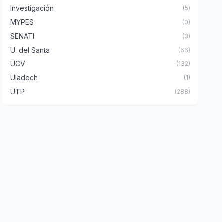
Investigación
(5)
MYPES
(0)
SENATI
(3)
U. del Santa
(66)
UCV
(132)
Uladech
(1)
UTP
(288)