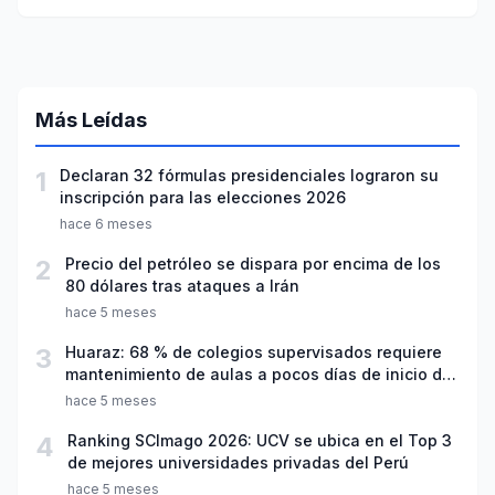
Más Leídas
1
Declaran 32 fórmulas presidenciales lograron su
inscripción para las elecciones 2026
hace 6 meses
2
Precio del petróleo se dispara por encima de los
80 dólares tras ataques a Irán
hace 5 meses
3
Huaraz: 68 % de colegios supervisados requiere
mantenimiento de aulas a pocos días de inicio del
año escolar 2026
hace 5 meses
4
Ranking SCImago 2026: UCV se ubica en el Top 3
de mejores universidades privadas del Perú
hace 5 meses