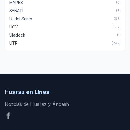
MYPES
(0)
SENATI
(3)
U. del Santa
(66)
UCV
(132)
Uladech
(1)
UTP
(289)
Huaraz en Línea
Noticias de Huaraz y Áncash