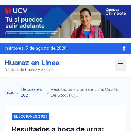
miércoles, 5 de agosto de 2026
Huaraz en Línea
Noticias de Huaraz y Áncash
Elecciones
Resultados a boca de urna: Castillo,
Inicio
›
›
2021
De Soto, Fuji...
ELECCIONES 2021
Resultados a boca de urna: