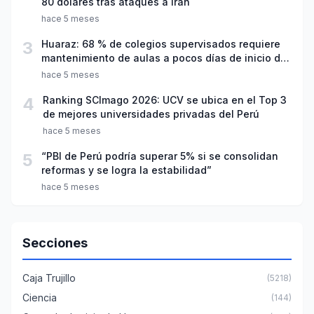
80 dólares tras ataques a Irán
hace 5 meses
3
Huaraz: 68 % de colegios supervisados requiere
mantenimiento de aulas a pocos días de inicio del
año escolar 2026
hace 5 meses
4
Ranking SCImago 2026: UCV se ubica en el Top 3
de mejores universidades privadas del Perú
hace 5 meses
5
“PBI de Perú podría superar 5% si se consolidan
reformas y se logra la estabilidad”
hace 5 meses
Secciones
Caja Trujillo
(5218)
Ciencia
(144)