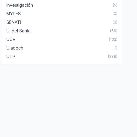
Investigación
(5)
MYPES
(0)
SENATI
(3)
U. del Santa
(66)
UCV
(132)
Uladech
(1)
UTP
(288)