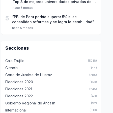
Top 3 de mejores universidades privadas del
Perú
hace 5 meses
5
“PBI de Perú podría superar 5% si se
consolidan reformas y se logra la estabilidad”
hace 5 meses
Secciones
Caja Trujillo
(5218)
Ciencia
(144)
Corte de Justicia de Huaraz
(285)
Elecciones 2020
(168)
Elecciones 2021
(245)
Elecciones 2022
(48)
Gobierno Regional de Áncash
(92)
Internacional
(318)