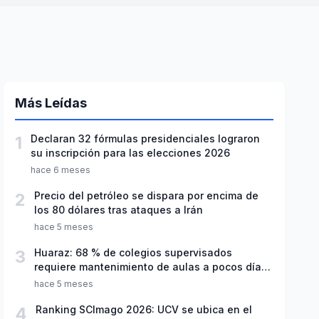
Más Leídas
1
Declaran 32 fórmulas presidenciales lograron
su inscripción para las elecciones 2026
hace 6 meses
2
Precio del petróleo se dispara por encima de
los 80 dólares tras ataques a Irán
hace 5 meses
3
Huaraz: 68 % de colegios supervisados
requiere mantenimiento de aulas a pocos días
de inicio del año escolar 2026
hace 5 meses
4
Ranking SCImago 2026: UCV se ubica en el