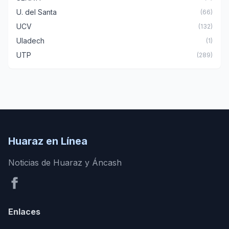
U. del Santa
(66)
UCV
(132)
Uladech
(1)
UTP
(289)
Huaraz en Línea
Noticias de Huaraz y Áncash
Enlaces