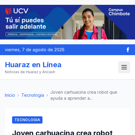
viernes, 7 de agosto de 2026
Huaraz en Línea
Noticias de Huaraz y Áncash
Joven carhuacina crea robot que
Inicio
›
Tecnologia
›
ayuda a aprender a...
TECNOLOGIA
Joven carhuacina crea robot