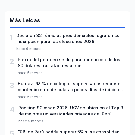
Más Leídas
1
Declaran 32 fórmulas presidenciales lograron su
inscripción para las elecciones 2026
hace 6 meses
2
Precio del petróleo se dispara por encima de los
80 dólares tras ataques a Irán
hace 5 meses
3
Huaraz: 68 % de colegios supervisados requiere
mantenimiento de aulas a pocos días de inicio del
año escolar 2026
hace 5 meses
4
Ranking SCImago 2026: UCV se ubica en el Top 3
de mejores universidades privadas del Perú
hace 5 meses
5
“PBI de Perú podría superar 5% si se consolidan