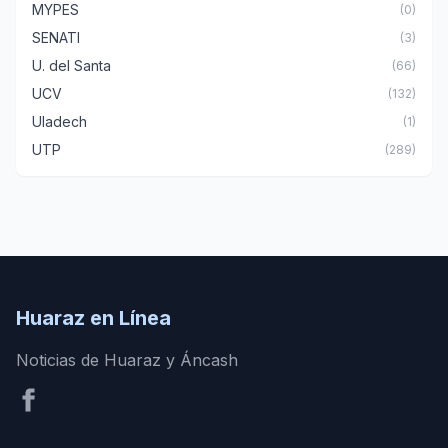
MYPES
(0)
SENATI
(3)
U. del Santa
(66)
UCV
(132)
Uladech
(1)
UTP
(289)
Huaraz en Línea
Noticias de Huaraz y Áncash