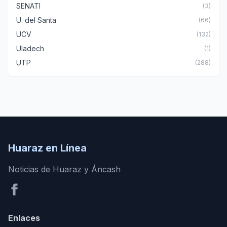
SENATI
(3)
U. del Santa
(66)
UCV
(132)
Uladech
(1)
UTP
(288)
Huaraz en Línea
Noticias de Huaraz y Áncash
Enlaces