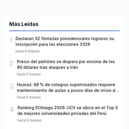
Más Leídas
1
Declaran 32 fórmulas presidenciales lograron su
inscripción para las elecciones 2026
hace 6 meses
2
Precio del petróleo se dispara por encima de los
80 dólares tras ataques a Irán
hace 5 meses
3
Huaraz: 68 % de colegios supervisados requiere
mantenimiento de aulas a pocos días de inicio del
año escolar 2026
hace 5 meses
4
Ranking SCImago 2026: UCV se ubica en el Top 3
de mejores universidades privadas del Perú
hace 5 meses