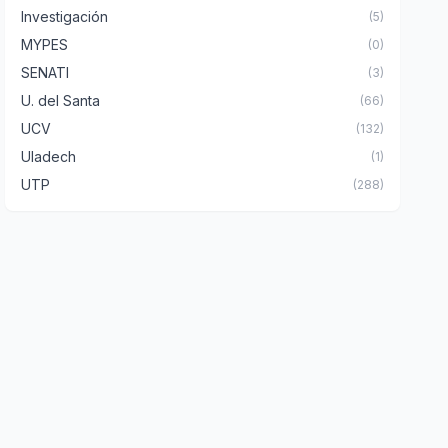
Investigación
(5)
MYPES
(0)
SENATI
(3)
U. del Santa
(66)
UCV
(132)
Uladech
(1)
UTP
(288)