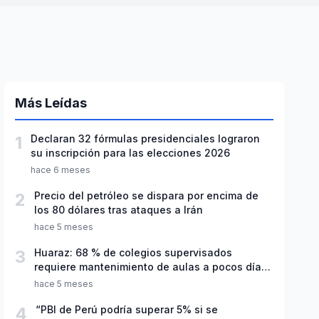
Más Leídas
1
Declaran 32 fórmulas presidenciales lograron
su inscripción para las elecciones 2026
hace 6 meses
2
Precio del petróleo se dispara por encima de
los 80 dólares tras ataques a Irán
hace 5 meses
3
Huaraz: 68 % de colegios supervisados
requiere mantenimiento de aulas a pocos días
de inicio del año escolar 2026
hace 5 meses
4
“PBI de Perú podría superar 5% si se