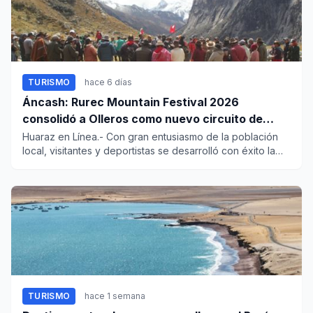
TURISMO
hace 6 días
Áncash: Rurec Mountain Festival 2026
consolidó a Olleros como nuevo circuito de
aventura
Huaraz en Línea.- Con gran entusiasmo de la población
local, visitantes y deportistas se desarrolló con éxito la
Compete...
TURISMO
hace 1 semana