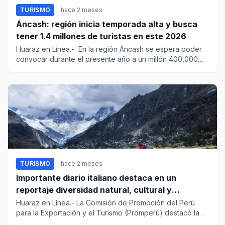
TURISMO
hace 2 meses
Áncash: región inicia temporada alta y busca
tener 1.4 millones de turistas en este 2026
Huaraz en Línea.- En la región Áncash se espera poder
convocar durante el presente año a un millón 400,000
turistas, su...
TURISMO
hace 2 meses
Importante diario italiano destaca en un
reportaje diversidad natural, cultural y
paisajística del Perú
Huaraz en Línea.- La Comisión de Promoción del Perú
para la Exportación y el Turismo (Promperú) destacó la
reciente publ...