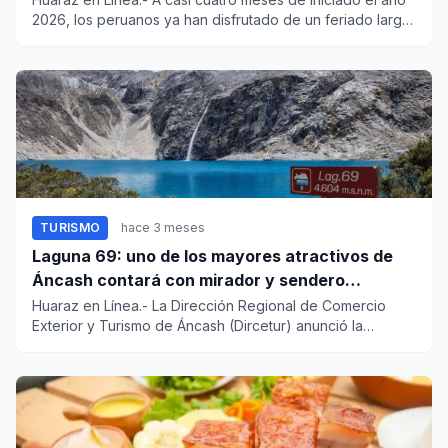
2026, los peruanos ya han disfrutado de un feriado largo
por Se...
TURISMO
hace 3 meses
Laguna 69: uno de los mayores atractivos de
Áncash contará con mirador y sendero
turístico
Huaraz en Línea.- La Dirección Regional de Comercio
Exterior y Turismo de Áncash (Dircetur) anunció la
ejecución del pro...