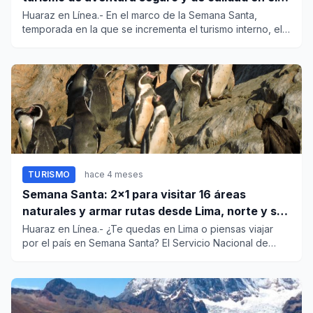
Perú
Huaraz en Línea.- En el marco de la Semana Santa,
temporada en la que se incrementa el turismo interno, el
Instituto Nac...
TURISMO
hace 4 meses
Semana Santa: 2x1 para visitar 16 áreas
naturales y armar rutas desde Lima, norte y sur
del país
Huaraz en Línea.- ¿Te quedas en Lima o piensas viajar
por el país en Semana Santa? El Servicio Nacional de
Áreas Natural...