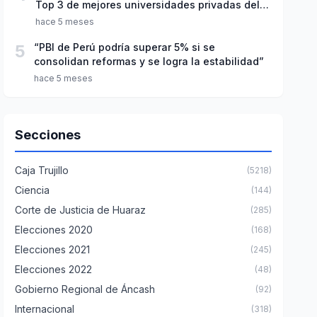
Top 3 de mejores universidades privadas del
Perú
hace 5 meses
5
“PBI de Perú podría superar 5% si se
consolidan reformas y se logra la estabilidad”
hace 5 meses
Secciones
Caja Trujillo
(5218)
Ciencia
(144)
Corte de Justicia de Huaraz
(285)
Elecciones 2020
(168)
Elecciones 2021
(245)
Elecciones 2022
(48)
Gobierno Regional de Áncash
(92)
Internacional
(318)