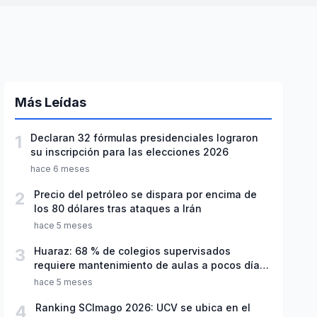
Más Leídas
1
Declaran 32 fórmulas presidenciales lograron
su inscripción para las elecciones 2026
hace 6 meses
2
Precio del petróleo se dispara por encima de
los 80 dólares tras ataques a Irán
hace 5 meses
3
Huaraz: 68 % de colegios supervisados
requiere mantenimiento de aulas a pocos días
de inicio del año escolar 2026
hace 5 meses
4
Ranking SCImago 2026: UCV se ubica en el