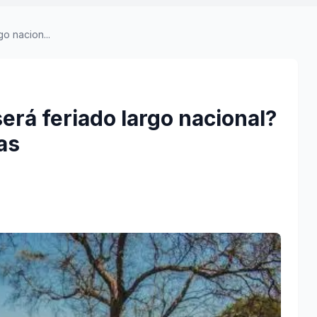
o nacion...
será feriado largo nacional?
as