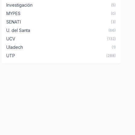
Investigación
(5)
MYPES
(0)
SENATI
(3)
U. del Santa
(66)
UCV
(132)
Uladech
(1)
UTP
(288)