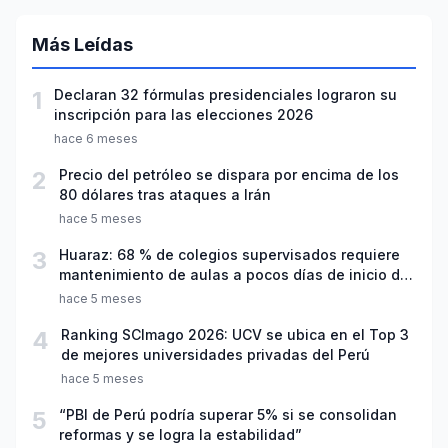
Más Leídas
1
Declaran 32 fórmulas presidenciales lograron su
inscripción para las elecciones 2026
hace 6 meses
2
Precio del petróleo se dispara por encima de los
80 dólares tras ataques a Irán
hace 5 meses
3
Huaraz: 68 % de colegios supervisados requiere
mantenimiento de aulas a pocos días de inicio del
año escolar 2026
hace 5 meses
4
Ranking SCImago 2026: UCV se ubica en el Top 3
de mejores universidades privadas del Perú
hace 5 meses
5
“PBI de Perú podría superar 5% si se consolidan
reformas y se logra la estabilidad”