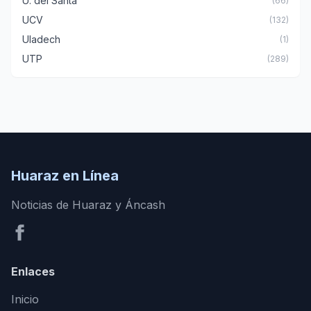
U. del Santa
(66)
UCV
(132)
Uladech
(1)
UTP
(289)
Huaraz en Línea
Noticias de Huaraz y Áncash
Enlaces
Inicio