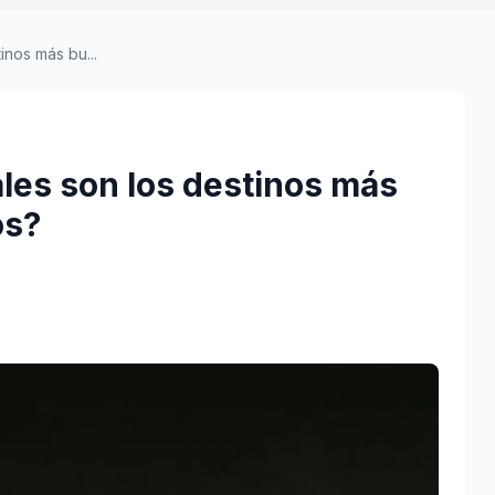
nos más bu...
es son los destinos más
os?