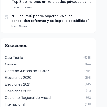
Top 3 de mejores universidades privadas del
Perú
hace 5 meses
5
“PBI de Perú podría superar 5% si se
consolidan reformas y se logra la estabilidad”
hace 5 meses
Secciones
Caja Trujillo
(5218)
Ciencia
(144)
Corte de Justicia de Huaraz
(284)
Elecciones 2020
(168)
Elecciones 2021
(245)
Elecciones 2022
(48)
Gobierno Regional de Áncash
(92)
Internacional
(318)