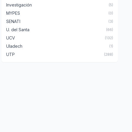
Investigación
(5)
MYPES
(0)
SENATI
(3)
U. del Santa
(66)
UCV
(132)
Uladech
(1)
UTP
(288)