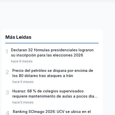
Más Leídas
1
Declaran 32 fórmulas presidenciales lograron
su inscripción para las elecciones 2026
hace 6 meses
2
Precio del petróleo se dispara por encima de
los 80 dólares tras ataques a Irán
hace 5 meses
3
Huaraz: 68 % de colegios supervisados
requiere mantenimiento de aulas a pocos días
de inicio del año escolar 2026
hace 5 meses
4
Ranking SCImago 2026: UCV se ubica en el