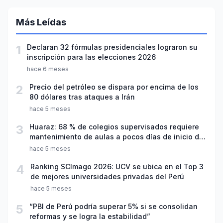
Más Leídas
1
Declaran 32 fórmulas presidenciales lograron su
inscripción para las elecciones 2026
hace 6 meses
2
Precio del petróleo se dispara por encima de los
80 dólares tras ataques a Irán
hace 5 meses
3
Huaraz: 68 % de colegios supervisados requiere
mantenimiento de aulas a pocos días de inicio del
año escolar 2026
hace 5 meses
4
Ranking SCImago 2026: UCV se ubica en el Top 3
de mejores universidades privadas del Perú
hace 5 meses
5
“PBI de Perú podría superar 5% si se consolidan
reformas y se logra la estabilidad”