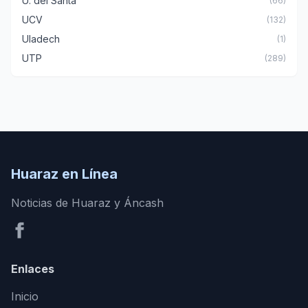
U. del Santa
(66)
UCV
(132)
Uladech
(1)
UTP
(289)
Huaraz en Línea
Noticias de Huaraz y Áncash
Enlaces
Inicio