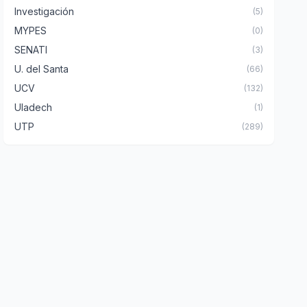
Investigación
(5)
MYPES
(0)
SENATI
(3)
U. del Santa
(66)
UCV
(132)
Uladech
(1)
UTP
(289)