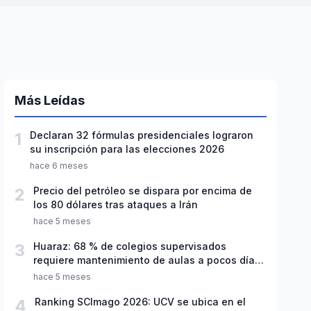
Más Leídas
1
Declaran 32 fórmulas presidenciales lograron
su inscripción para las elecciones 2026
hace 6 meses
2
Precio del petróleo se dispara por encima de
los 80 dólares tras ataques a Irán
hace 5 meses
3
Huaraz: 68 % de colegios supervisados
requiere mantenimiento de aulas a pocos días
de inicio del año escolar 2026
hace 5 meses
4
Ranking SCImago 2026: UCV se ubica en el