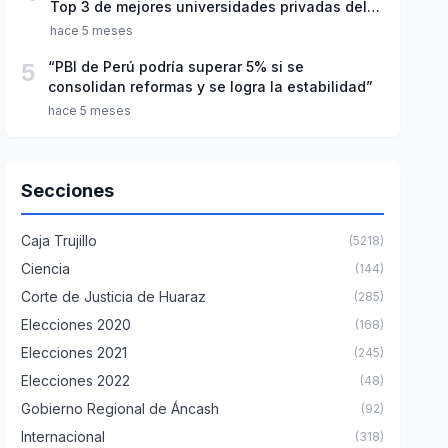
Top 3 de mejores universidades privadas del
Perú
hace 5 meses
5
“PBI de Perú podría superar 5% si se
consolidan reformas y se logra la estabilidad”
hace 5 meses
Secciones
Caja Trujillo
(5218)
Ciencia
(144)
Corte de Justicia de Huaraz
(285)
Elecciones 2020
(168)
Elecciones 2021
(245)
Elecciones 2022
(48)
Gobierno Regional de Áncash
(92)
Internacional
(318)