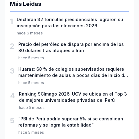
Más Leídas
1
Declaran 32 fórmulas presidenciales lograron su
inscripción para las elecciones 2026
hace 6 meses
2
Precio del petróleo se dispara por encima de los
80 dólares tras ataques a Irán
hace 5 meses
3
Huaraz: 68 % de colegios supervisados requiere
mantenimiento de aulas a pocos días de inicio del
año escolar 2026
hace 5 meses
4
Ranking SCImago 2026: UCV se ubica en el Top 3
de mejores universidades privadas del Perú
hace 5 meses
5
“PBI de Perú podría superar 5% si se consolidan
reformas y se logra la estabilidad”
hace 5 meses