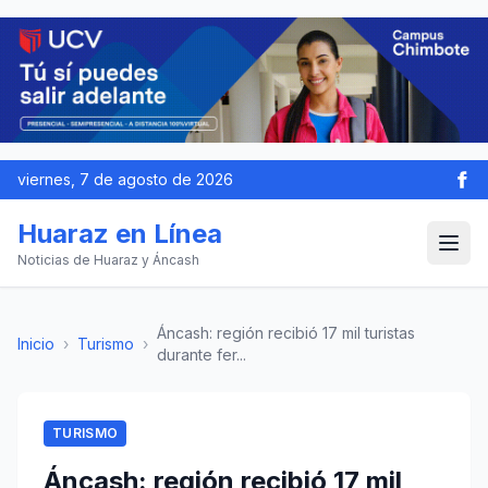
viernes, 7 de agosto de 2026
Huaraz en Línea
Noticias de Huaraz y Áncash
Áncash: región recibió 17 mil turistas
Inicio
›
Turismo
›
durante fer...
TURISMO
Áncash: región recibió 17 mil