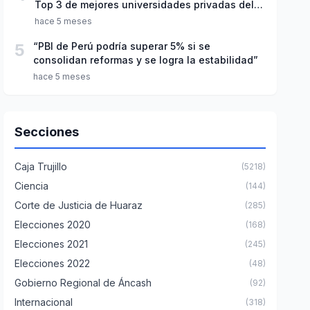
Top 3 de mejores universidades privadas del
Perú
hace 5 meses
5
“PBI de Perú podría superar 5% si se
consolidan reformas y se logra la estabilidad”
hace 5 meses
Secciones
Caja Trujillo
(5218)
Ciencia
(144)
Corte de Justicia de Huaraz
(285)
Elecciones 2020
(168)
Elecciones 2021
(245)
Elecciones 2022
(48)
Gobierno Regional de Áncash
(92)
Internacional
(318)