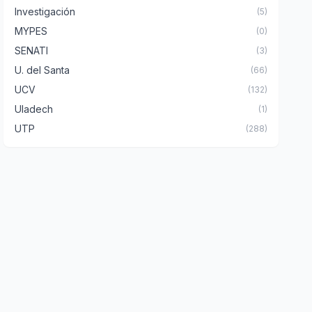
Investigación
(5)
MYPES
(0)
SENATI
(3)
U. del Santa
(66)
UCV
(132)
Uladech
(1)
UTP
(288)