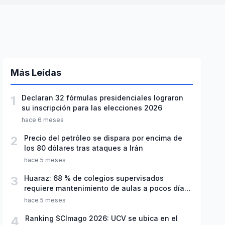
Más Leídas
1
Declaran 32 fórmulas presidenciales lograron
su inscripción para las elecciones 2026
hace 6 meses
2
Precio del petróleo se dispara por encima de
los 80 dólares tras ataques a Irán
hace 5 meses
3
Huaraz: 68 % de colegios supervisados
requiere mantenimiento de aulas a pocos días
de inicio del año escolar 2026
hace 5 meses
4
Ranking SCImago 2026: UCV se ubica en el