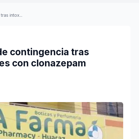
ras intox...
de contingencia tras
ares con clonazepam