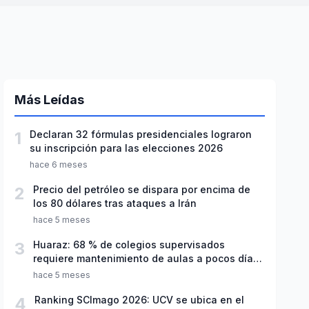
Más Leídas
1
Declaran 32 fórmulas presidenciales lograron
su inscripción para las elecciones 2026
hace 6 meses
2
Precio del petróleo se dispara por encima de
los 80 dólares tras ataques a Irán
hace 5 meses
3
Huaraz: 68 % de colegios supervisados
requiere mantenimiento de aulas a pocos días
de inicio del año escolar 2026
hace 5 meses
4
Ranking SCImago 2026: UCV se ubica en el