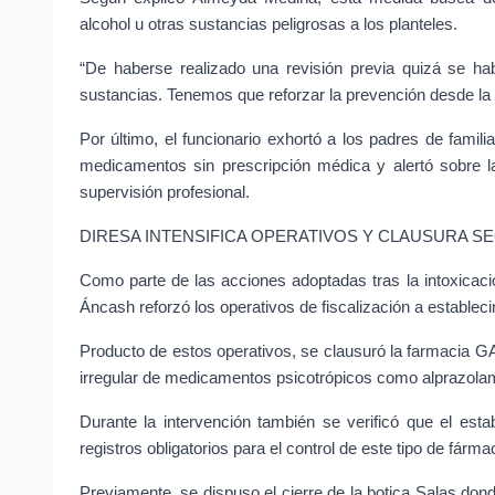
alcohol u otras sustancias peligrosas a los planteles.
“De haberse realizado una revisión previa quizá se habr
sustancias. Tenemos que reforzar la prevención desde la e
Por último, el funcionario exhortó a los padres de famil
medicamentos sin prescripción médica y alertó sobre l
supervisión profesional.
DIRESA INTENSIFICA OPERATIVOS Y CLAUSURA S
Como parte de las acciones adoptadas tras la intoxicació
Áncash reforzó los operativos de fiscalización a estable
Producto de estos operativos, se clausuró la farmacia GA 
irregular de medicamentos psicotrópicos como alprazolam
Durante la intervención también se verificó que el est
registros obligatorios para el control de este tipo de fárma
Previamente, se dispuso el cierre de la botica Salas dond