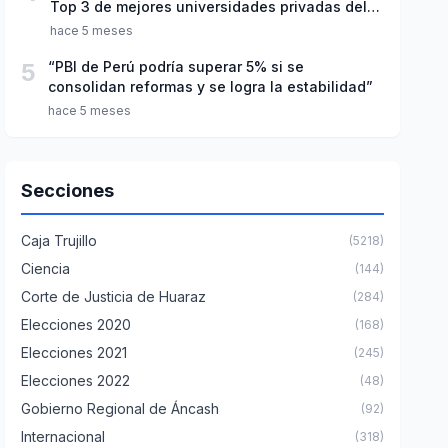
Top 3 de mejores universidades privadas del
Perú
hace 5 meses
5
“PBI de Perú podría superar 5% si se
consolidan reformas y se logra la estabilidad”
hace 5 meses
Secciones
Caja Trujillo
(5218)
Ciencia
(144)
Corte de Justicia de Huaraz
(284)
Elecciones 2020
(168)
Elecciones 2021
(245)
Elecciones 2022
(48)
Gobierno Regional de Áncash
(92)
Internacional
(318)