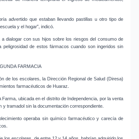
ía advertido que estaban llevando pastillas u otro tipo de 
scuela y el hogar”, indicó.
ia a dialogar con sus hijos sobre los riesgos del consumo de 
a peligrosidad de estos fármacos cuando son ingeridos sin 
EGUNDA FARMACIA
n de los escolares, la Dirección Regional de Salud (Diresa) 
cimientos farmacéuticos de Huaraz.
Farma, ubicada en el distrito de Independencia, por la venta 
 y tramadol sin la documentación correspondiente.
ablecimiento operaba sin químico farmacéutico y carecía de 
cos.
e los escolares, de entre 12 y 14 años, habrían adquirido los 