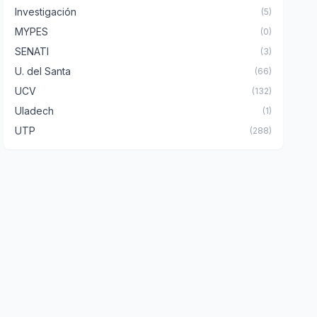
Investigación
(5)
MYPES
(0)
SENATI
(3)
U. del Santa
(66)
UCV
(132)
Uladech
(1)
UTP
(288)