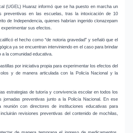
cal (UGEL) Huaraz informó que se ha puesto en marcha un 
 preventivas en las escuelas, tras la intoxicación de 10 
trito de Independencia, quienes habrían ingerido clonazepam 
a experimentar sus efectos.
alificó el hecho como “de notoria gravedad” y señaló que el 
ógica ya se encuentran interviniendo en el caso para brindar 
o a la comunidad educativa.
tillas por iniciativa propia para experimentar los efectos del 
os y de manera articulada con la Policía Nacional y la 
s estrategias de tutoría y convivencia escolar en todos los 
jornadas preventivas junto a la Policía Nacional. En ese 
reunión con directores de instituciones educativas para 
incluirán revisiones preventivas del contenido de mochilas, 
tectar de manera temprana el ingreso de medicamentos, 