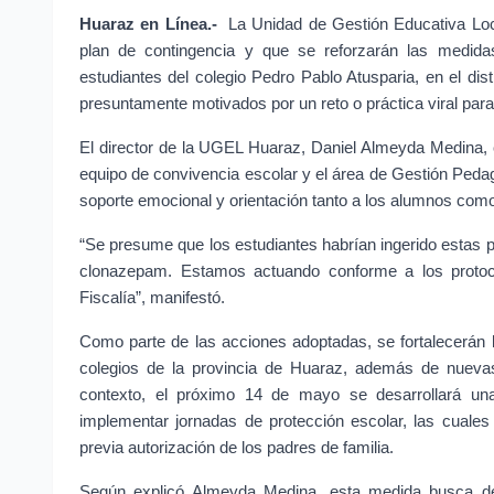
Huaraz en Línea.-
 La Unidad de Gestión Educativa Lo
plan de contingencia y que se reforzarán las medidas
estudiantes del colegio Pedro Pablo Atusparia, en el dis
presuntamente motivados por un reto o práctica viral par
El director de la UGEL Huaraz, Daniel Almeyda Medina, c
equipo de convivencia escolar y el área de Gestión Pedag
soporte emocional y orientación tanto a los alumnos com
“Se presume que los estudiantes habrían ingerido estas pas
clonazepam. Estamos actuando conforme a los protocol
Fiscalía”, manifestó.
Como parte de las acciones adoptadas, se fortalecerán la
colegios de la provincia de Huaraz, además de nuevas 
contexto, el próximo 14 de mayo se desarrollará una 
implementar jornadas de protección escolar, las cuales 
previa autorización de los padres de familia.
Según explicó Almeyda Medina, esta medida busca de