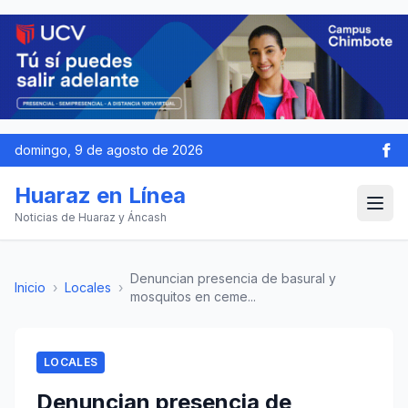
domingo, 9 de agosto de 2026
Huaraz en Línea
Noticias de Huaraz y Áncash
Denuncian presencia de basural y
Inicio
›
Locales
›
mosquitos en ceme...
LOCALES
Denuncian presencia de