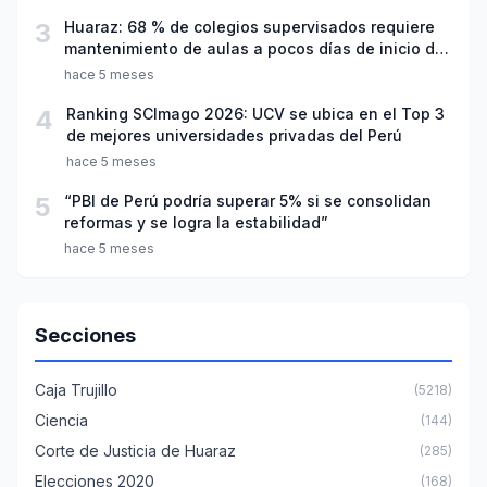
3
Huaraz: 68 % de colegios supervisados requiere
mantenimiento de aulas a pocos días de inicio del
año escolar 2026
hace 5 meses
4
Ranking SCImago 2026: UCV se ubica en el Top 3
de mejores universidades privadas del Perú
hace 5 meses
5
“PBI de Perú podría superar 5% si se consolidan
reformas y se logra la estabilidad”
hace 5 meses
Secciones
Caja Trujillo
(5218)
Ciencia
(144)
Corte de Justicia de Huaraz
(285)
Elecciones 2020
(168)