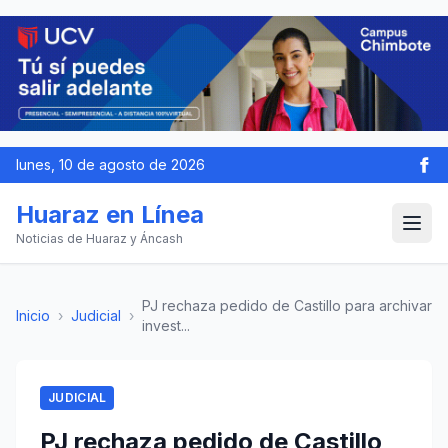
lunes, 10 de agosto de 2026
Huaraz en Línea
Noticias de Huaraz y Áncash
PJ rechaza pedido de Castillo para archivar
Inicio
›
Judicial
›
invest...
JUDICIAL
PJ rechaza pedido de Castillo