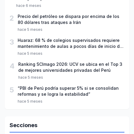
hace 6 meses
2
Precio del petróleo se dispara por encima de los
80 dólares tras ataques a Irán
hace 5 meses
3
Huaraz: 68 % de colegios supervisados requiere
mantenimiento de aulas a pocos días de inicio del
año escolar 2026
hace 5 meses
4
Ranking SCImago 2026: UCV se ubica en el Top 3
de mejores universidades privadas del Perú
hace 5 meses
5
“PBI de Perú podría superar 5% si se consolidan
reformas y se logra la estabilidad”
hace 5 meses
Secciones