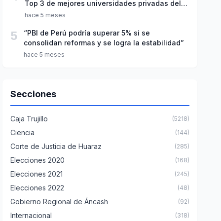
Top 3 de mejores universidades privadas del
Perú
hace 5 meses
5
“PBI de Perú podría superar 5% si se
consolidan reformas y se logra la estabilidad”
hace 5 meses
Secciones
Caja Trujillo
(5218)
Ciencia
(144)
Corte de Justicia de Huaraz
(285)
Elecciones 2020
(168)
Elecciones 2021
(245)
Elecciones 2022
(48)
Gobierno Regional de Áncash
(92)
Internacional
(318)