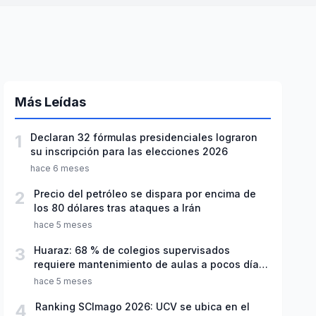
Más Leídas
1
Declaran 32 fórmulas presidenciales lograron
su inscripción para las elecciones 2026
hace 6 meses
2
Precio del petróleo se dispara por encima de
los 80 dólares tras ataques a Irán
hace 5 meses
3
Huaraz: 68 % de colegios supervisados
requiere mantenimiento de aulas a pocos días
de inicio del año escolar 2026
hace 5 meses
4
Ranking SCImago 2026: UCV se ubica en el