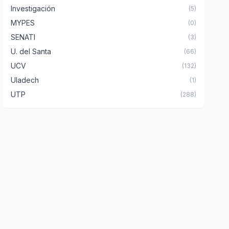
Investigación
(5)
MYPES
(0)
SENATI
(3)
U. del Santa
(66)
UCV
(132)
Uladech
(1)
UTP
(288)