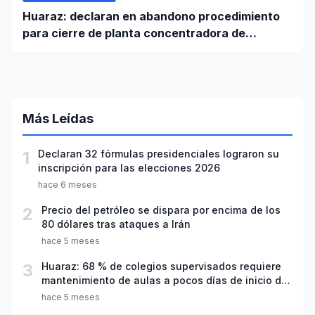
Huaraz: declaran en abandono procedimiento
para cierre de planta concentradora de
minerales de la UNASAM
Más Leídas
1
Declaran 32 fórmulas presidenciales lograron su
inscripción para las elecciones 2026
hace 6 meses
2
Precio del petróleo se dispara por encima de los
80 dólares tras ataques a Irán
hace 5 meses
3
Huaraz: 68 % de colegios supervisados requiere
mantenimiento de aulas a pocos días de inicio del
año escolar 2026
hace 5 meses