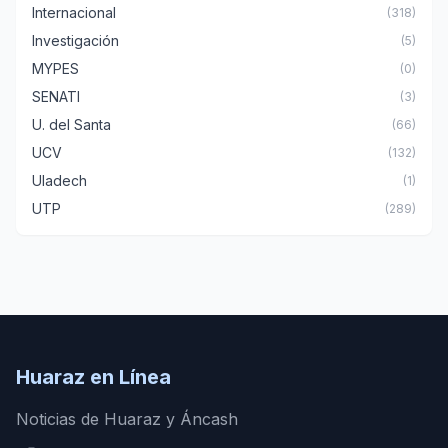
Internacional
(318)
Investigación
(5)
MYPES
(0)
SENATI
(3)
U. del Santa
(66)
UCV
(132)
Uladech
(1)
UTP
(289)
Huaraz en Línea
Noticias de Huaraz y Áncash