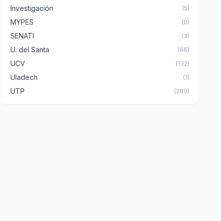
Investigación
(5)
MYPES
(0)
SENATI
(3)
U. del Santa
(66)
UCV
(132)
Uladech
(1)
UTP
(289)