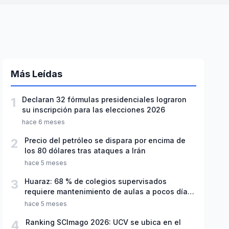
Más Leídas
1
Declaran 32 fórmulas presidenciales lograron
su inscripción para las elecciones 2026
hace 6 meses
2
Precio del petróleo se dispara por encima de
los 80 dólares tras ataques a Irán
hace 5 meses
3
Huaraz: 68 % de colegios supervisados
requiere mantenimiento de aulas a pocos días
de inicio del año escolar 2026
hace 5 meses
4
Ranking SCImago 2026: UCV se ubica en el