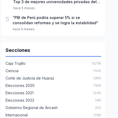
Top 3 de mejores universidades privadas del
Perú
hace 5 meses
5
“PBI de Perú podría superar 5% si se
consolidan reformas y se logra la estabilidad”
hace 5 meses
Secciones
Caja Trujillo
(5218)
Ciencia
(144)
Corte de Justicia de Huaraz
(285)
Elecciones 2020
(168)
Elecciones 2021
(245)
Elecciones 2022
(48)
Gobierno Regional de Áncash
(92)
Internacional
(318)