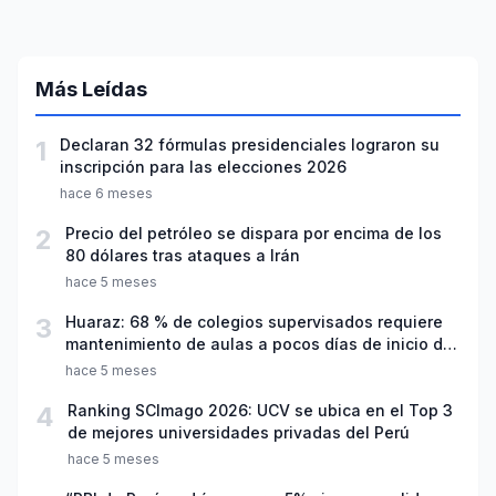
Más Leídas
1
Declaran 32 fórmulas presidenciales lograron su
inscripción para las elecciones 2026
hace 6 meses
2
Precio del petróleo se dispara por encima de los
80 dólares tras ataques a Irán
hace 5 meses
3
Huaraz: 68 % de colegios supervisados requiere
mantenimiento de aulas a pocos días de inicio del
año escolar 2026
hace 5 meses
4
Ranking SCImago 2026: UCV se ubica en el Top 3
de mejores universidades privadas del Perú
hace 5 meses