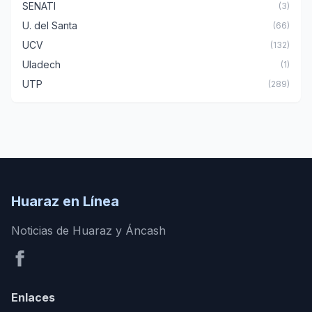
SENATI
(3)
U. del Santa
(66)
UCV
(132)
Uladech
(1)
UTP
(289)
Huaraz en Línea
Noticias de Huaraz y Áncash
Enlaces