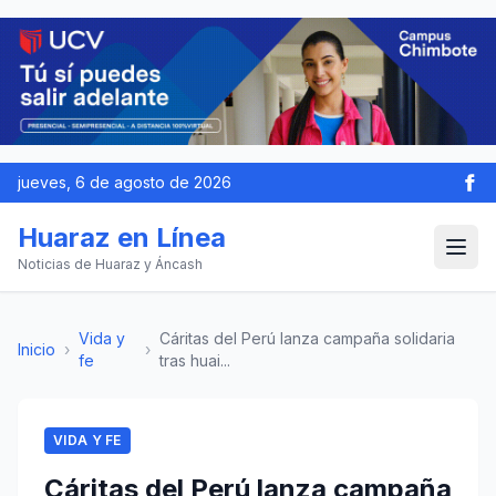
jueves, 6 de agosto de 2026
Huaraz en Línea
Noticias de Huaraz y Áncash
Vida y
Cáritas del Perú lanza campaña solidaria
Inicio
›
›
fe
tras huai...
VIDA Y FE
Cáritas del Perú lanza campaña