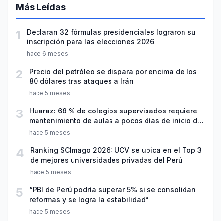
Más Leídas
1
Declaran 32 fórmulas presidenciales lograron su
inscripción para las elecciones 2026
hace 6 meses
2
Precio del petróleo se dispara por encima de los
80 dólares tras ataques a Irán
hace 5 meses
3
Huaraz: 68 % de colegios supervisados requiere
mantenimiento de aulas a pocos días de inicio del
año escolar 2026
hace 5 meses
4
Ranking SCImago 2026: UCV se ubica en el Top 3
de mejores universidades privadas del Perú
hace 5 meses
5
“PBI de Perú podría superar 5% si se consolidan
reformas y se logra la estabilidad”
hace 5 meses