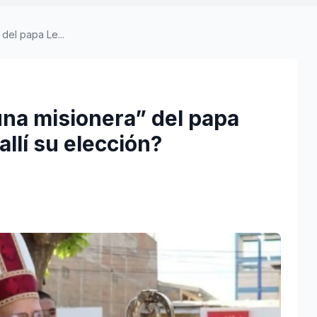
del papa Le...
una misionera” del papa
llí su elección?
a