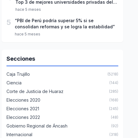
Top 3 de mejores universidades privadas del
Perú
hace 5 meses
5
“PBI de Perú podría superar 5% si se
consolidan reformas y se logra la estabilidad”
hace 5 meses
Secciones
Caja Trujillo
(5218)
Ciencia
(144)
Corte de Justicia de Huaraz
(285)
Elecciones 2020
(168)
Elecciones 2021
(245)
Elecciones 2022
(48)
Gobierno Regional de Áncash
(92)
Internacional
(318)