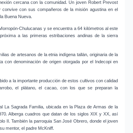
onexión cercana con la comunidad. Un joven Robert Prevost 
y convive con sus compañeros de la misión agustina en el 
a la Buena Nueva.
 Morropón-Chulucanas y se encuentra a 64 kilómetros al este 
róxima a las primeras estribaciones andinas de la sierra 
as de artesanos de la etnia indígena tallán, originaria de la 
a con denominación de origen otorgada por el Indecopi en 
bido a la importante producción de estos cultivos con calidad 
arrobo, el plátano, el cacao, con los que se preparan la 
al La Sagrada Familia, ubicada en la Plaza de Armas de la 
70. Alberga cuadros que datan de los siglos XIX y XX, así 
o II. También la parroquia San José Obrero, donde el joven 
su mentor, el padre McKniff.