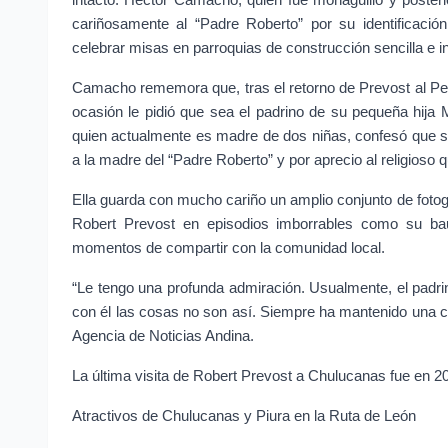
intacto. Héctor Camacho, quien fue monaguillo y poster
cariñosamente al “Padre Roberto” por su identificació
celebrar misas en parroquias de construcción sencilla e i
Camacho rememora que, tras el retorno de Prevost al Perú
ocasión le pidió que sea el padrino de su pequeña hija M
quien actualmente es madre de dos niñas, confesó que s
a la madre del “Padre Roberto” y por aprecio al religioso
Ella guarda con mucho cariño un amplio conjunto de fotogr
Robert Prevost en episodios imborrables como su baut
momentos de compartir con la comunidad local.
“Le tengo una profunda admiración. Usualmente, el padri
con él las cosas no son así. Siempre ha mantenido una cer
Agencia de Noticias Andina.
La última visita de Robert Prevost a Chulucanas fue en 20
Atractivos de Chulucanas y Piura en la Ruta de León