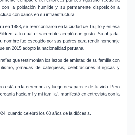
iormente compadre del entonces párroco agustino, recuerda 
n con la población humilde y su permanente disposición a 
ncluso con daños en su infraestructura.
 en 1988, se reencontraron en la ciudad de Trujillo y en esa 
ildred, a lo cual el sacerdote aceptó con gusto. Su ahijada, 
u nombre fue escogido por sus padres para rendir homenaje 
 que en 2015 adoptó la nacionalidad peruana.
afías que testimonian los lazos de amistad de su familia con 
ismo, jornadas de catequesis, celebraciones litúrgicas y 
no está en la ceremonia y luego desaparece de tu vida. Pero 
canía hacia mí y mi familia”, manifestó en entrevista con la 
24, cuando celebró los 60 años de la diócesis.