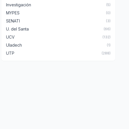
Investigación
(5)
MYPES
(0)
SENATI
(3)
U. del Santa
(66)
UCV
(132)
Uladech
(1)
UTP
(288)