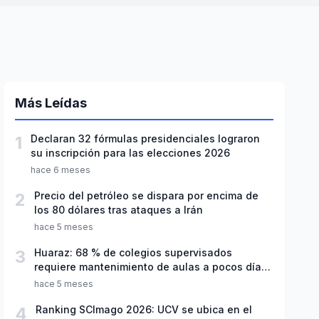
Más Leídas
1
Declaran 32 fórmulas presidenciales lograron
su inscripción para las elecciones 2026
hace 6 meses
2
Precio del petróleo se dispara por encima de
los 80 dólares tras ataques a Irán
hace 5 meses
3
Huaraz: 68 % de colegios supervisados
requiere mantenimiento de aulas a pocos días
de inicio del año escolar 2026
hace 5 meses
4
Ranking SCImago 2026: UCV se ubica en el